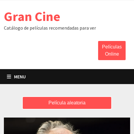
Skip
Gran Cine
to
content
Catálogo de películas recomendadas para ver
Películas
Online
MENU
Película aleatoria