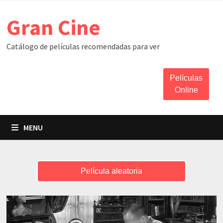
Skip
Gran Cine
to
content
Catálogo de películas recomendadas para ver
Películas
Online
MENU
Película aleatoria