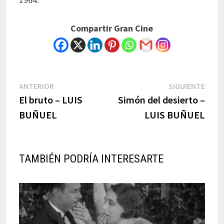
Compartir Gran Cine
Navegación
Previous
Next
ANTERIOR
SIGUIENTE
post:
post:
El bruto – LUIS
Simón del desierto –
de
BUÑUEL
LUIS BUÑUEL
entradas
TAMBIÉN PODRÍA INTERESARTE