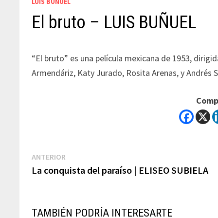
LUIS BUÑUEL
El bruto – LUIS BUÑUEL
“El bruto” es una película mexicana de 1953, dirigi
Armendáriz, Katy Jurado, Rosita Arenas, y Andrés S
Compa
Navegación
Previous
ANTERIOR
post:
La conquista del paraíso | ELISEO SUBIELA
de
entradas
TAMBIÉN PODRÍA INTERESARTE