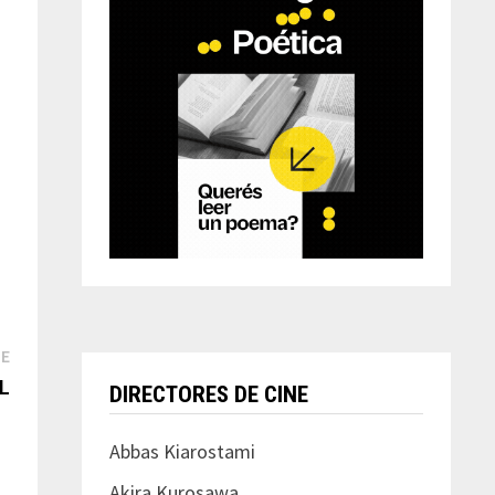
Next
TE
post:
L
DIRECTORES DE CINE
Abbas Kiarostami
Akira Kurosawa