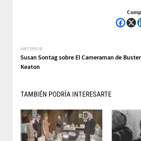
Compa
Navegación
Previous
ANTERIOR
post:
Susan Sontag sobre El Cameraman de Buste
de
Keaton
entradas
TAMBIÉN PODRÍA INTERESARTE