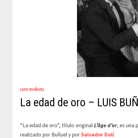
LUIS BUÑUEL
La edad de oro – LUIS BU
“La edad de oro”, título original
L’âge d’or
, es una 
realizado por Buñuel y por
Salvador Dalí
.