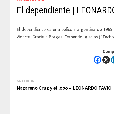
El dependiente | LEONARD
El dependiente es una película argentina de 1969
Vidarte, Graciela Borges, Fernando Iglesias (“Tacho
Compa
Navegación
Previous
ANTERIOR
post:
Nazareno Cruz y el lobo – LEONARDO FAVIO
de
entradas