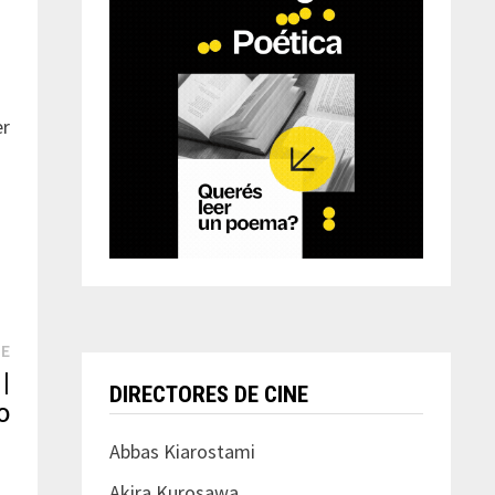
er
Next
TE
post:
 |
DIRECTORES DE CINE
O
Abbas Kiarostami
Akira Kurosawa