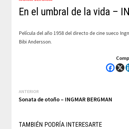
En el umbral de la vida 
Película del año 1958 del directo de cine sueco In
Bibi Andersson.
Compa
Navegación
Previous
ANTERIOR
post:
Sonata de otoño – INGMAR BERGMAN
de
entradas
TAMBIÉN PODRÍA INTERESARTE