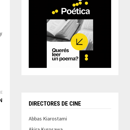
y
Next
TE
post:
N
DIRECTORES DE CINE
Abbas Kiarostami
Akira Kurosawa