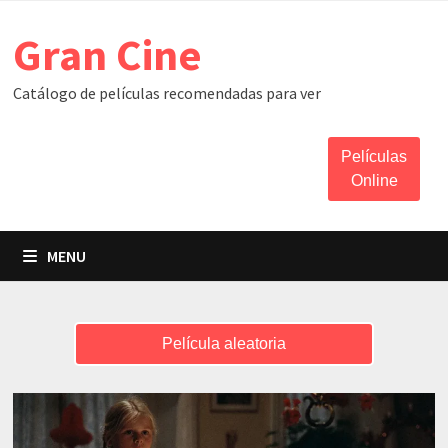
Skip
Gran Cine
to
content
Catálogo de películas recomendadas para ver
Películas
Online
MENU
Película aleatoria