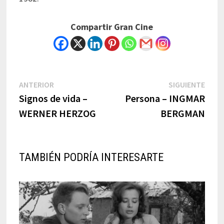
Compartir Gran Cine
Navegación
Previous
Next
ANTERIOR
SIGUIENTE
post:
post:
Signos de vida –
Persona – INGMAR
de
WERNER HERZOG
BERGMAN
entradas
TAMBIÉN PODRÍA INTERESARTE