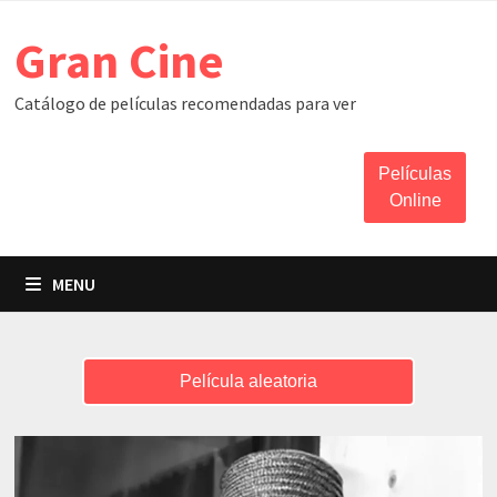
Skip
Gran Cine
to
content
Catálogo de películas recomendadas para ver
Películas
Online
MENU
Película aleatoria