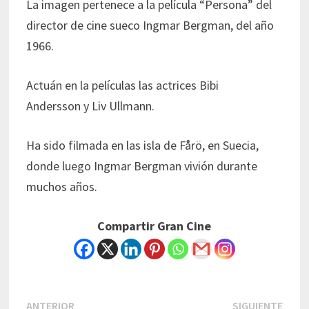
La imagen pertenece a la película “Persona” del
director de cine sueco Ingmar Bergman, del año
1966.
Actuán en la películas las actrices Bibi
Andersson y Liv Ullmann.
Ha sido filmada en las isla de Fårö, en Suecia,
donde luego Ingmar Bergman vivión durante
muchos años.
Compartir Gran Cine
Navegación
Previous
Next
ANTERIOR
SIGUIENTE