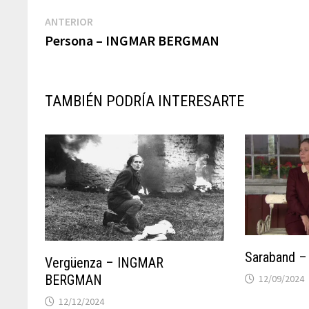
Navegación
Previous
ANTERIOR
post:
Persona – INGMAR BERGMAN
de
entradas
TAMBIÉN PODRÍA INTERESARTE
Saraband 
Vergüenza – INGMAR
BERGMAN
12/09/2024
12/12/2024