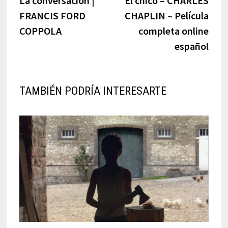
La conversación |
El chico – CHARLES
de
FRANCIS FORD
CHAPLIN – Película
entradas
COPPOLA
completa online
español
TAMBIÉN PODRÍA INTERESARTE