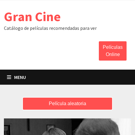
Skip
Gran Cine
to
content
Catálogo de películas recomendadas para ver
Películas
Online
MENU
Película aleatoria