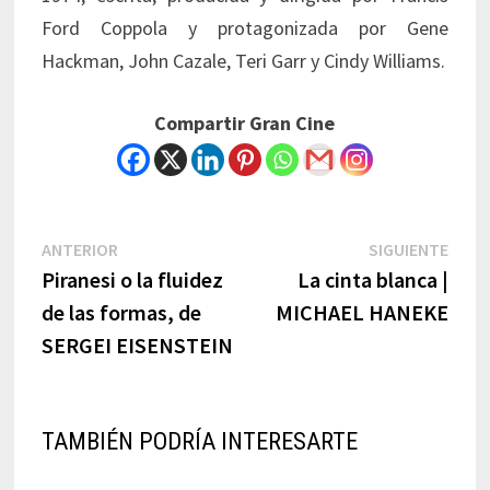
Ford Coppola y protagonizada por Gene
Hackman, John Cazale, Teri Garr y Cindy Williams.
Compartir Gran Cine
Navegación
Previous
Next
ANTERIOR
SIGUIENTE
post:
post:
Piranesi o la fluidez
La cinta blanca |
de
de las formas, de
MICHAEL HANEKE
entradas
SERGEI EISENSTEIN
TAMBIÉN PODRÍA INTERESARTE