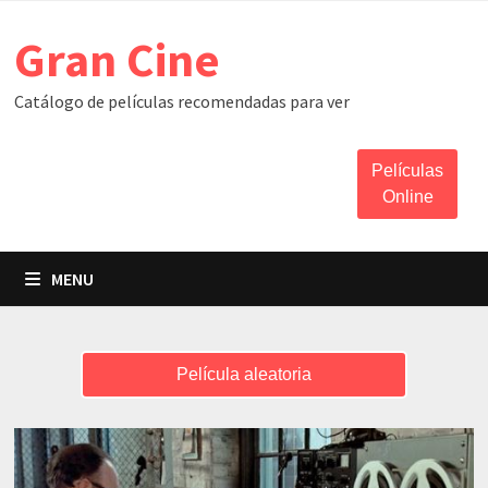
Skip
Gran Cine
to
content
Catálogo de películas recomendadas para ver
Películas
Online
MENU
Película aleatoria