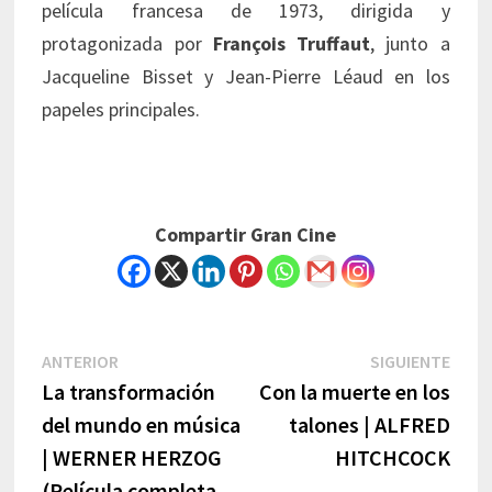
película francesa de 1973, dirigida y
protagonizada por
François Truffaut
, junto a
Jacqueline Bisset y Jean-Pierre Léaud en los
papeles principales.
Compartir Gran Cine
Navegación
Previous
Next
ANTERIOR
SIGUIENTE
post:
post:
La transformación
Con la muerte en los
de
del mundo en música
talones | ALFRED
entradas
| WERNER HERZOG
HITCHCOCK
(Película completa