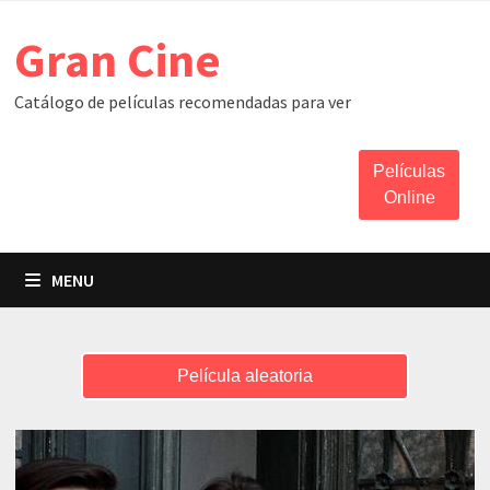
Skip
Gran Cine
to
content
Catálogo de películas recomendadas para ver
Películas
Online
MENU
Película aleatoria