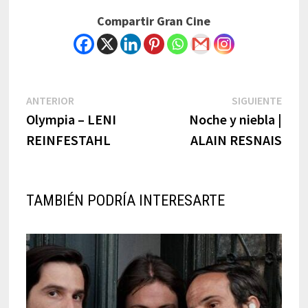
Compartir Gran Cine
Navegación
Previous
Next
ANTERIOR
SIGUIENTE
post:
post:
Olympia – LENI
Noche y niebla |
de
REINFESTAHL
ALAIN RESNAIS
entradas
TAMBIÉN PODRÍA INTERESARTE