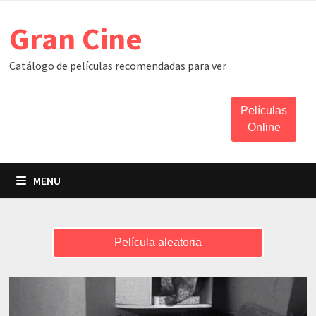
Skip
Gran Cine
to
content
Catálogo de películas recomendadas para ver
Películas
Online
MENU
Película aleatoria