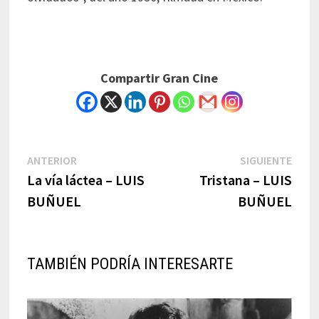
Compartir Gran Cine
Navegación
Previous
Next
ANTERIOR
SIGUIENTE
post:
post:
La vía láctea – LUIS
Tristana – LUIS
de
BUÑUEL
BUÑUEL
entradas
TAMBIÉN PODRÍA INTERESARTE