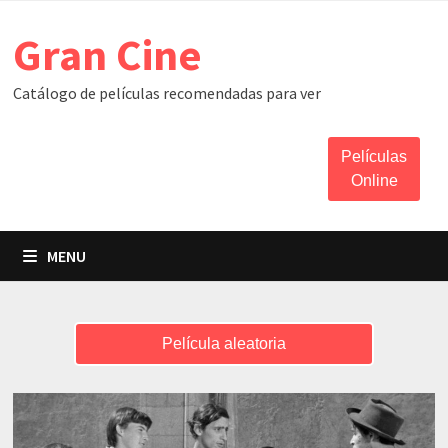
Skip
Gran Cine
to
content
Catálogo de películas recomendadas para ver
Películas
Online
MENU
Película aleatoria