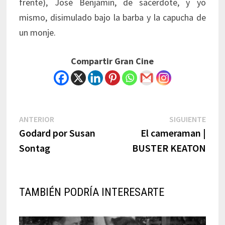
frente), José Benjamín, de sacerdote, y yo
mismo, disimulado bajo la barba y la capucha de
un monje.
Compartir Gran Cine
Navegación
Previous
Next
ANTERIOR
SIGUIENTE
post:
post:
Godard por Susan
El cameraman |
de
Sontag
BUSTER KEATON
entradas
TAMBIÉN PODRÍA INTERESARTE