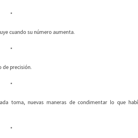
*
inuye cuando su número aumenta.
*
 de precisión.
*
 cada toma, nuevas maneras de condimentar lo que hab
*