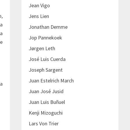
Jean Vigo
o,
Jens Lien
la
Jonathan Demme
na
Jop Pannekoek
de
Jørgen Leth
José Luis Cuerda
Joseph Sargent
Juan Estelrich March
la
Juan José Jusid
Juan Luis Buñuel
Kenji Mizoguchi
Lars Von Trier