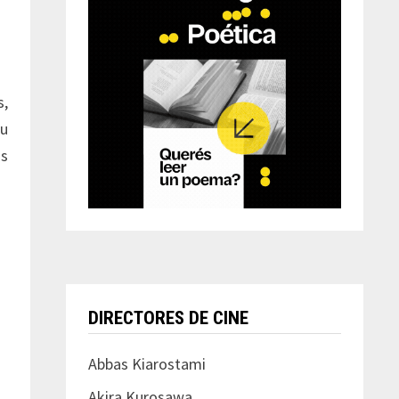
s,
su
os
DIRECTORES DE CINE
Abbas Kiarostami
Akira Kurosawa