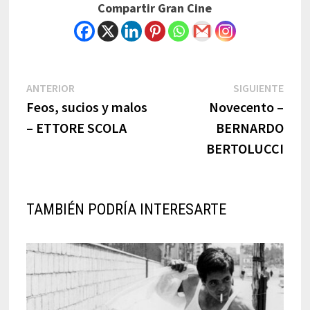
Compartir Gran Cine
Navegación
Previous
Next
ANTERIOR
SIGUIENTE
post:
post:
Feos, sucios y malos
Novecento –
de
– ETTORE SCOLA
BERNARDO
entradas
BERTOLUCCI
TAMBIÉN PODRÍA INTERESARTE