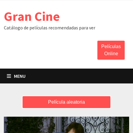
Skip
Gran Cine
to
content
Catálogo de películas recomendadas para ver
Películas
Online
MENU
Película aleatoria