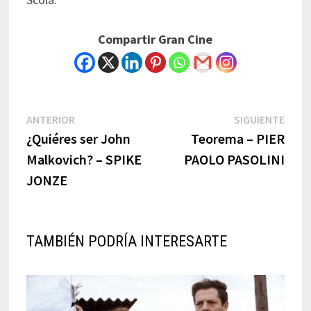
Compartir Gran Cine
Navegación
Previous
Next
ANTERIOR
SIGUIENTE
post:
post:
¿Quiéres ser John
Teorema – PIER
de
Malkovich? – SPIKE
PAOLO PASOLINI
entradas
JONZE
TAMBIÉN PODRÍA INTERESARTE