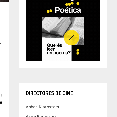
na
DIRECTORES DE CINE
Next
TE
post:
A
Abbas Kiarostami
Akira Kurosawa