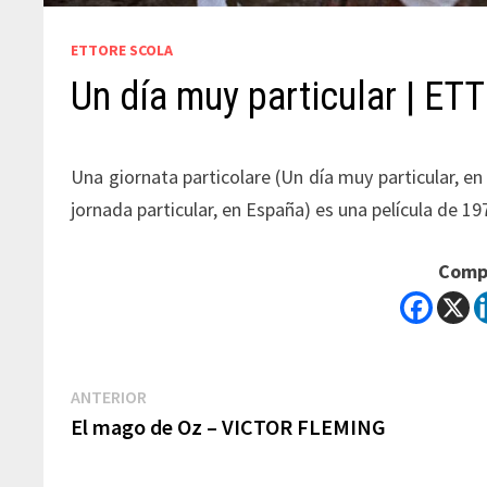
ETTORE SCOLA
Un día muy particular | E
Una giornata particolare (Un día muy particular, en
jornada particular, en España) es una película de 19
Compa
Navegación
Previous
ANTERIOR
post:
El mago de Oz – VICTOR FLEMING
de
entradas