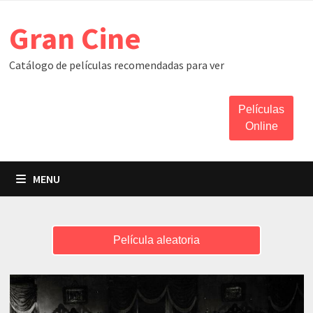
Skip
Gran Cine
to
content
Catálogo de películas recomendadas para ver
Películas
Online
MENU
Película aleatoria