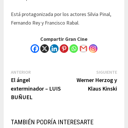
Está protagonizada por los actores Silvia Pinal,
Fernando Rey y Francisco Rabal.
Compartir Gran Cine
Navegación
Previous
Next
ANTERIOR
SIGUIENTE
post:
post:
El ángel
Werner Herzog y
de
exterminador – LUIS
Klaus Kinski
entradas
BUÑUEL
TAMBIÉN PODRÍA INTERESARTE