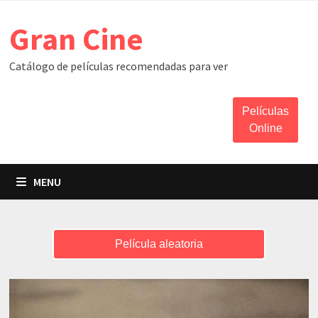
Skip
Gran Cine
to
content
Catálogo de películas recomendadas para ver
Películas
Online
MENU
Película aleatoria