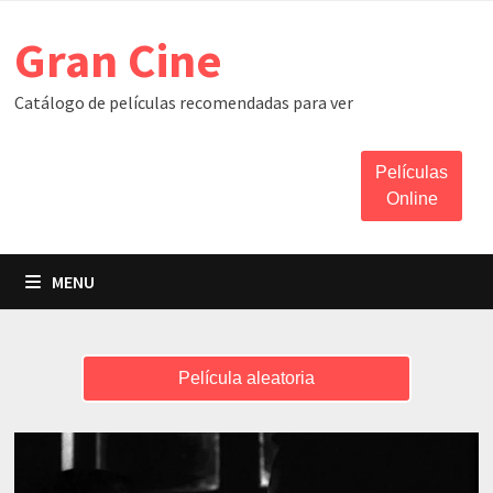
Skip
Gran Cine
to
content
Catálogo de películas recomendadas para ver
Películas
Online
MENU
Película aleatoria