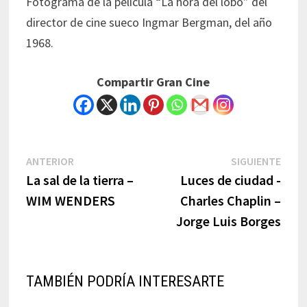
Fotograma de la película “La hora del lobo” del
director de cine sueco Ingmar Bergman, del año
1968.
Compartir Gran Cine
Navegación
Previous
Next
ANTERIOR
SIGUIENTE
post:
post:
La sal de la tierra –
Luces de ciudad -
de
WIM WENDERS
Charles Chaplin –
entradas
Jorge Luis Borges
TAMBIÉN PODRÍA INTERESARTE